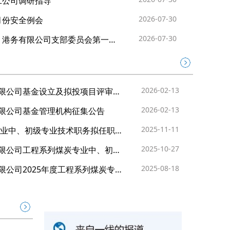
工公司调研指导
2026-07-30
月份安全例会
2026-07-30
）港务有限公司支部委员会第一…
2026-02-13
限公司基金设立及拟投项目评审…
2026-02-13
限公司基金管理机构征集公告
2025-11-11
专业中、初级专业技术职务拟任职…
2025-10-27
限公司工程系列煤炭专业中、初…
2025-08-18
公司2025年度工程系列煤炭专…