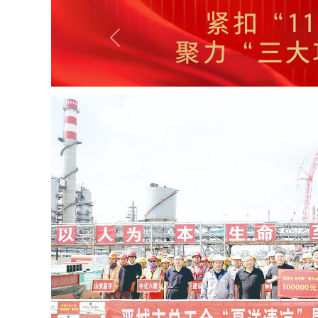
Previous