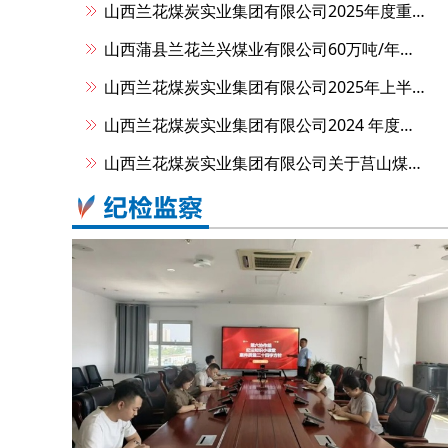
山西兰花煤炭实业集团有限公司2025年度重…
山西蒲县兰花兰兴煤业有限公司60万吨/年…
山西兰花煤炭实业集团有限公司2025年上半…
山西兰花煤炭实业集团有限公司2024 年度…
山西兰花煤炭实业集团有限公司关于莒山煤…