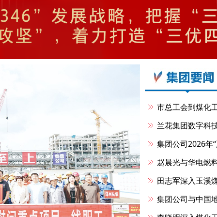
市总工会到煤化工
兰花集团数字科
集团公司2026
赵晨光与华电燃
田志军深入玉溪
集团公司与中国