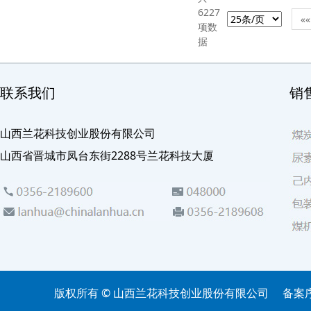
6227
««
项数
据
联系我们
销
山西兰花科技创业股份有限公司
山西省晋城市凤台东街2288号兰花科技大厦
版权所有 © 山西兰花科技创业股份有限公司
备案序