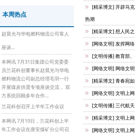
[精采博文]
开辟马克
本周热点
热潮
[精采博文]
想人民之
赵晨光与华电燃料物流公司客人
[网络文明]
发挥网络
座谈…
[文明传播]
教育部、
本网讯 7月31日集团公司党委委
[网络文明]
网络文明
员兰花科创董事长赵晨光与华电
燃料物流公司副总经理毛羽一行
[精采博文]
青春宛如
开展煤炭供需专项座谈交流， 双
[网络文明]
文明上网
方系统回顾多年合作...
[文明传播]
三代航天
兰花科创召开上半年工作会议
[精采博文]
文明上网
本网讯 7月10日，兰花科创上半
年工作会议在唐安煤矿分公司召
[网络文明]
文明上网