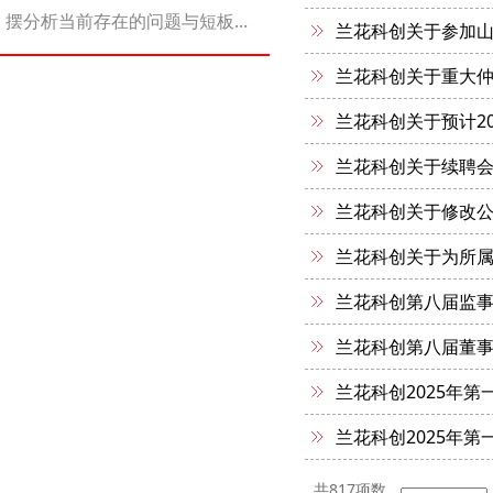
摆分析当前存在的问题与短板...
兰花科创关于参加山
兰花科创关于重大
兰花科创关于预计2
兰花科创关于续聘
兰花科创关于修改
兰花科创关于为所
兰花科创第八届监
兰花科创第八届董
兰花科创2025年
兰花科创2025年
共
817
项数