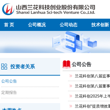
首 页
公司概况
公司动态
技术创新
在线联系
公司公告
投资者关系
兰花科创第八届监
公司公告
兰花科创第八届董
定期报告
兰花科创2025年
兰花科创“提质增效