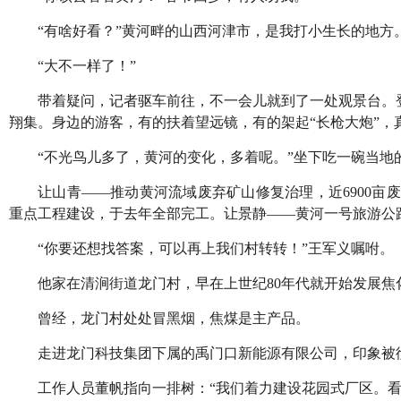
“有啥好看？”黄河畔的山西河津市，是我打小生长的地方
“大不一样了！”
带着疑问，记者驱车前往，不一会儿就到了一处观景台。
翔集。身边的游客，有的扶着望远镜，有的架起“长枪大炮”，
“不光鸟儿多了，黄河的变化，多着呢。”坐下吃一碗当地
让山青——推动黄河流域废弃矿山修复治理，近6900亩废
重点工程建设，于去年全部完工。让景静——黄河一号旅游公
“你要还想找答案，可以再上我们村转转！”王军义嘱咐。
他家在清涧街道龙门村，早在上世纪80年代就开始发展
曾经，龙门村处处冒黑烟，焦煤是主产品。
走进龙门科技集团下属的禹门口新能源有限公司，印象被
工作人员董帆指向一排树：“我们着力建设花园式厂区。