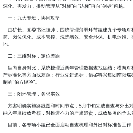
深化、再发力，推动管理从“对标”向“达标”再向“创标”跨越。
一：九大专班，协同攻坚
由矿长、党委书记挂帅，围绕管理薄弱环节组建九个专项对标
简、岗位优化、成本管控、洗选增效、安全环保、机电运维、
地。
二：三维对标，定位差距
纵向自身对比，系统梳理近两年管理数据查找症结；横向对
产标准化等方面找差距；行业先进追标，借鉴科兴集团南阳煤
制的“伯方经验”。
三：闭环管理，务求实效
方案明确实施路线图和时间节点，5月中旬完成自查与外出对
纳入年度绩效考核，对推进不力的严肃追责，成效显著的予以
目前，各专项小组已全面启动自查梳理和外出对标准备工作，