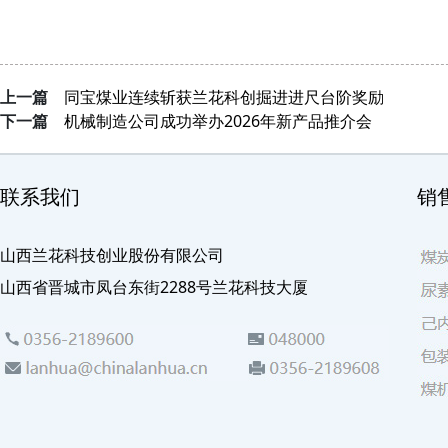
上一篇
同宝煤业连续斩获兰花科创掘进进尺台阶奖励
下一篇
机械制造公司成功举办2026年新产品推介会
联系我们
销
山西兰花科技创业股份有限公司
山西省晋城市凤台东街2288号兰花科技大厦