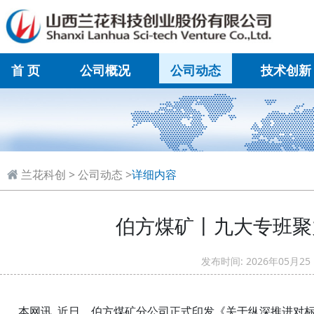
首 页
公司概况
公司动态
技术创新
在线联系
兰花科创
>
公司动态
>
详细内容
伯方煤矿丨九大专班聚
发布时间: 2026年05
本网讯 近日，伯方煤矿分公司正式印发《关于纵深推进对标