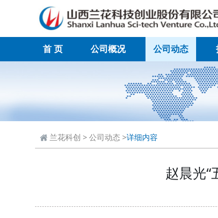
首 页
公司概况
公司动态
兰花科创
>
公司动态
>
详细内容
赵晨光“